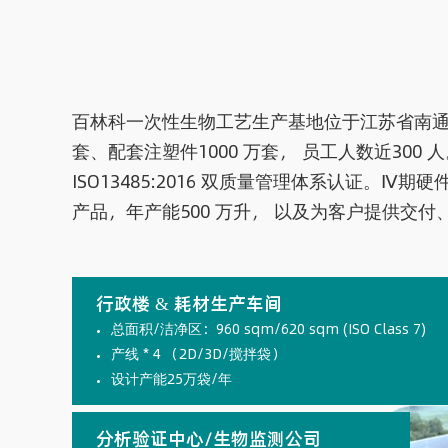
百林科一次性生物工艺生产基地位于江苏省南通市，
套、配套注塑件1000 万套， 员工人数近300 人
ISO13485:2016 双质量管理体系认证。Ⅳ
产品，年产能500 万升， 以及为客户提供交付
行政楼 & 耗材生产车间
总面积/洁净区：960 sqm/620 sqm (ISO Class 7)
产线 * 4 （2D/3D/搅拌袋）
设计产能25万袋/年
分析验证中心/生物监测公司