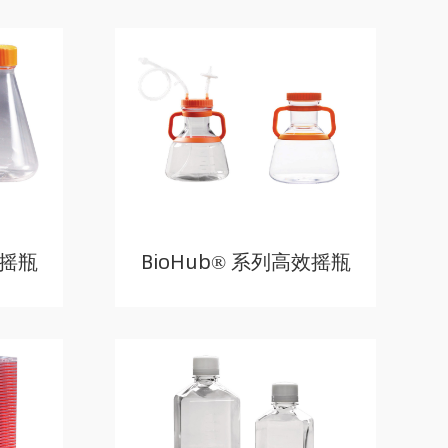
角摇瓶
BioHub® 系列高效摇瓶