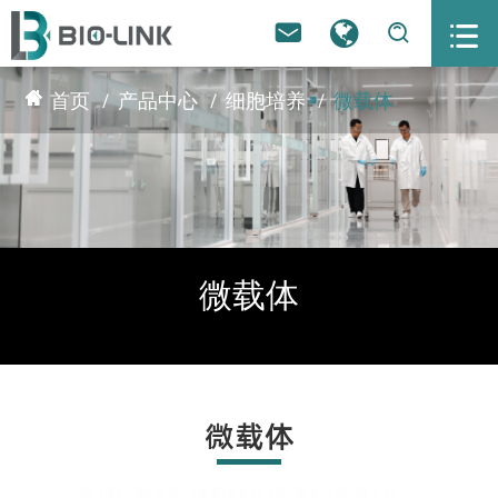



首页
产品中心
细胞培养
微载体
微载体
微载体