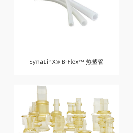
SynaLinX® B-Flex™ 热塑管