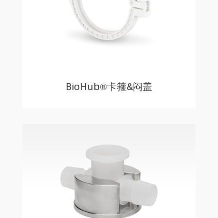
BioHub®卡箍&闷盖