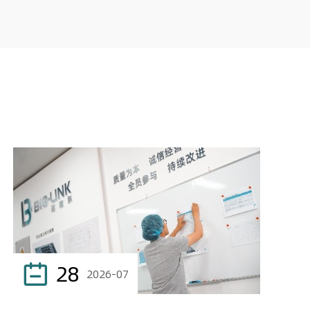
28

2026-07