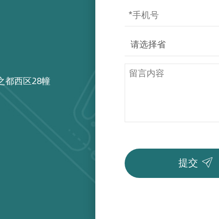
之都西区28幢

提交