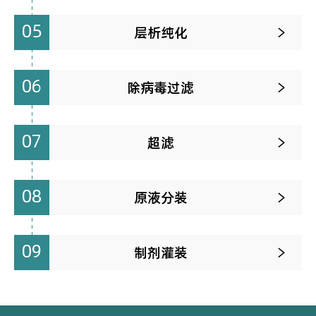
05
层析纯化

06
除病毒过滤

07
超滤

08
原液分装

09
制剂灌装
