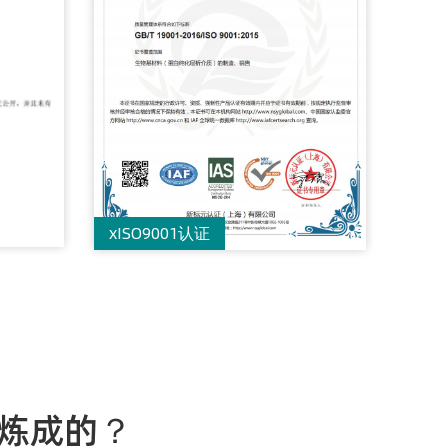
xISO9001认证
蛋白
何炼成的？