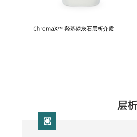
ChromaX™ 羟基磷灰石层析介质
层
