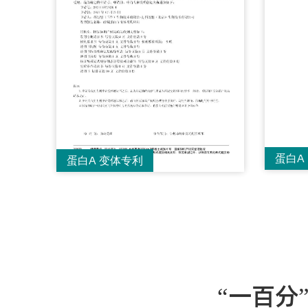
蛋白A 
蛋白A 变体专利
“一百分